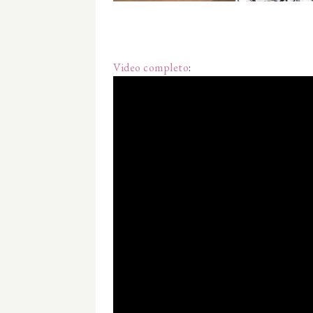
Video completo
: