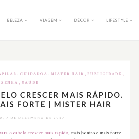
BELEZA
VIAGEM
DÉCOR
LIFESTYLE
,
,
,
,
APILAR
CUIDADOS
MISTER HAIR
PUBLICIDADE
,
ESENHA
SAÚDE
BELO CRESCER MAIS RÁPIDO,
AIS FORTE | MISTER HAIR
A, 7 DE DEZEMBRO DE 2017
 para o cabelo crescer mais rápido
, mais bonito e mais forte.