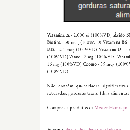
Vitamina A
- 2.000 ui (100%VD)
Ácido fó
Biotina
- 30 mcg (100%VD)
Vitamina B6
-
B12
- 2,4 mcg (100%VD)
Vitamina D
- 5
(100%VD)
Zinco
- 7 mg (100%VD)
Vitam
16 mg (100%VD)
Cromo
- 35 mcg (100
(100%VD)
Não contém quantidades significativas 
saturadas, gorduras trans, fibra alimentar 
Compre os produtos da
Mister Hair aqui
.
Acesse a
playlist de videos de cabelo aqui
.