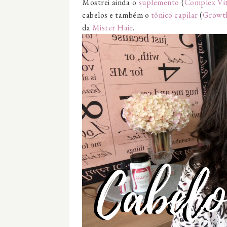
Mostrei ainda o
suplemento
(
Complex Vi
cabelos e também o
tônico capilar
(
Growth
da
Mister Hair
.