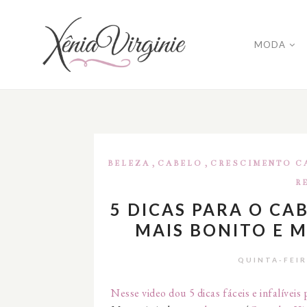
MODA
,
,
BELEZA
CABELO
CRESCIMENTO C
R
5 DICAS PARA O CA
MAIS BONITO E M
QUINTA-FEIR
Nesse video dou 5 dicas fáceis e infalíveis