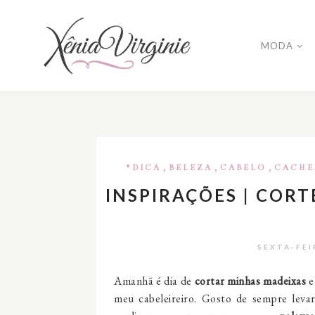
MODA
,
,
,
#DICA
BELEZA
CABELO
CACHE
INSPIRAÇÕES | COR
SEXTA-FEI
Amanhã é dia de
cortar minhas madeixas
e
meu cabeleireiro. Gosto de sempre levar