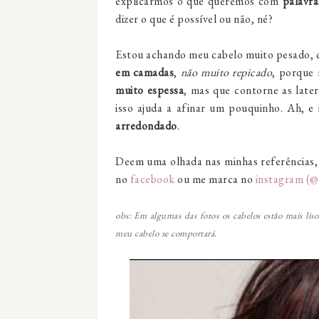
explicarmos o que queremos com
palavra
dizer o que é possível ou não, né?
Estou achando meu cabelo muito pesado, 
em camadas
,
não muito repicado
, porque
muito espessa
, mas que contorne as late
isso ajuda a afinar um pouquinho. Ah, e
arredondado
.
Deem uma olhada nas minhas referências,
no
facebook
ou me marca no
instagram
(@
obs: Em algumas das fotos os cabelos estão mais li
meu cabelo se comportará.