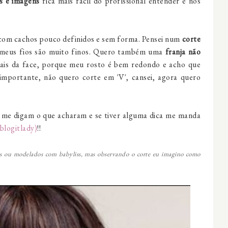
s e imagens
fica mais fácil do profissional entender e nos
com cachos pouco definidos e sem forma. Pensei num
corte
 meus fios são muito finos. Quero também uma
franja não
rais da face, porque meu rosto é bem redondo e acho que
 importante, não quero corte em 'V', cansei, agora quero
 me digam o que acharam e se tiver alguma dica me manda
blogitlady)
!!
sos ou modelados com babyliss, mas observando o corte eu imagino como