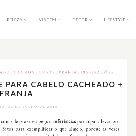
BELEZA
VIAGEM
DÉCOR
LIFESTYLE
,
,
,
,
ADO
CACHOS
CORTE
FRANJA
INSPIRAÇÕES
TE PARA CABELO CACHEADO +
FRANJA
RA, 31 DE JULHO DE 2015
 como de praxe eu peguei
referências
por ai para levar pro
 fotos para exemplificar o que almejo, porque as vezes