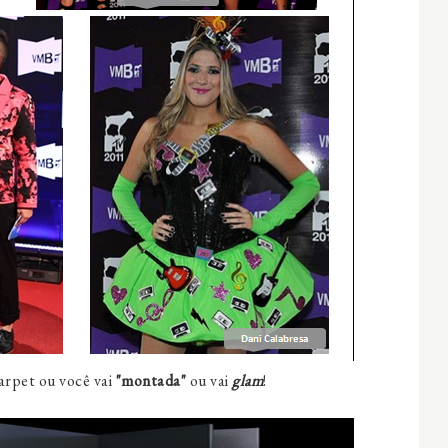
arpet ou você vai
"montada"
ou vai
glam
!