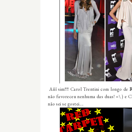
Aííí sim!!!! Carol Trentini com longo de
R
não favoreceu nenhuma das duas! =\ ) e Cl
não sei se gostei....