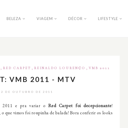
BELEZA
VIAGEM
DÉCOR
LIFESTYLE
,
,
,
RED CARPET
REINALDO LOURENÇO
VMB 2011
T: VMB 2011 - MTV
22 DE OUTUBRO DE 2011
B 2011 e pra variar o
Red Carpet foi decepcionante
!
o que vimos foi roupinha de balada! Bora conferir os looks