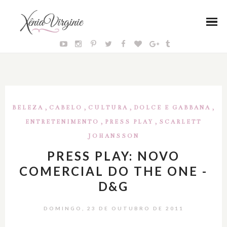
,
,
,
,
BELEZA
CABELO
CULTURA
DOLCE E GABBANA
,
,
ENTRETENIMENTO
PRESS PLAY
SCARLETT
JOHANSSON
PRESS PLAY: NOVO
COMERCIAL DO THE ONE -
D&G
DOMINGO, 23 DE OUTUBRO DE 2011