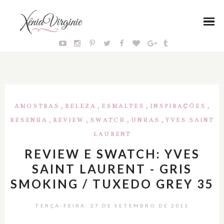
,
,
,
,
AMOSTRAS
BELEZA
ESMALTES
INSPIRAÇÕES
,
,
,
,
RESENHA
REVIEW
SWATCH
UNHAS
YVES SAINT
LAURENT
REVIEW E SWATCH: YVES
SAINT LAURENT - GRIS
SMOKING / TUXEDO GREY 35
TERÇA-FEIRA, 27 DE SETEMBRO DE 2011