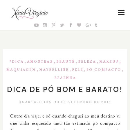
,
,
,
,
,
#DICA
AMOSTRAS
BEAUTÉ
BELEZA
MAKEUP
,
,
,
,
MAQUIAGEM
MAYBELLINE
PELE
PÓ COMPACTO
RESENHA
DICA DE PÓ BOM E BARATO!
QUARTA-FEIRA, 14 DE SETEMBRO DE 2011
Outro dia viajei e só quando cheguei ao meu destino vi
que tinha esquecido meu tão estimado pó compacto