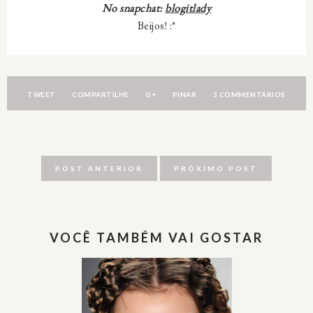
No snapchat:
blogitlady
Beijos! :*
TWEET
COMPARTILHE
G+
PINAR
3 COMMENTÁRIOS
POST ANTERIOR
PRÓXIMO POST
VOCÊ TAMBÉM VAI GOSTAR